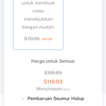
untuk membuat
video
menakjubkan
dengan mudah.
$79.95
$
47
.97
Harga untuk Semua:
$199.89
$
119
.93
Menyimpan
$79.95
Pembaruan Seumur Hidup