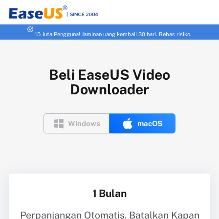
15 Juta Pengguna! Jaminan uang kembali 30 hari. Bebas risiko.
Beli EaseUS Video
Downloader


Windows
macOS
1 Bulan
Perpanjangan Otomatis. Batalkan Kapan